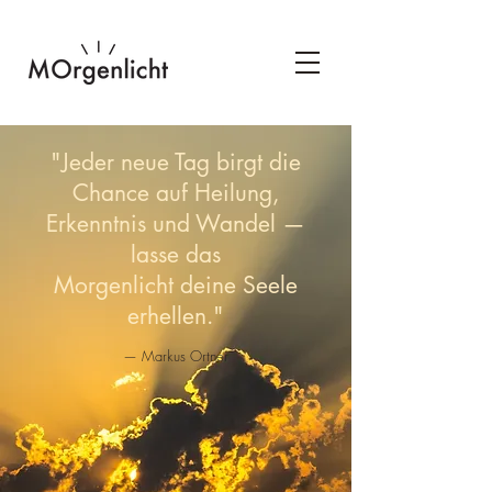
"Jeder neue Tag birgt die
Chance auf Heilung,
Erkenntnis und Wandel —
lasse das
Morgenlicht deine Seele
erhellen."
— Markus Ortner